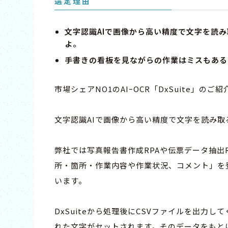
選定理由
文字認識AIで画像から高い精度で文字を読
よ。
手書きの看板を見ながらの作業はミスもある
市場シェアNO1のAIｰOCR「
DxSuite
」のご紹
文字認識AIで画像から高い精度で文字を読み
弊社では写真報告書作成RPAや伝票データ抽出
所・箇所・作業内容や作業状況、コメント」を登
います。
DxSuiteから処理後にCSVファイルを出力
れた文字がセットされます。そのデータをもと