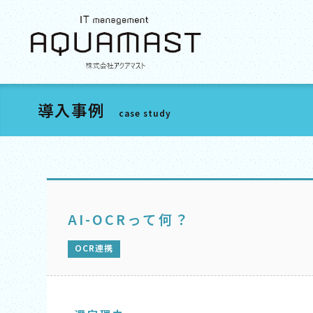
導入事例
case study
AI-OCRって何？
OCR連携